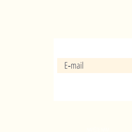
Prihláste sa na odoberanie noviniek - newsletter
NAPÍŠTE NÁM