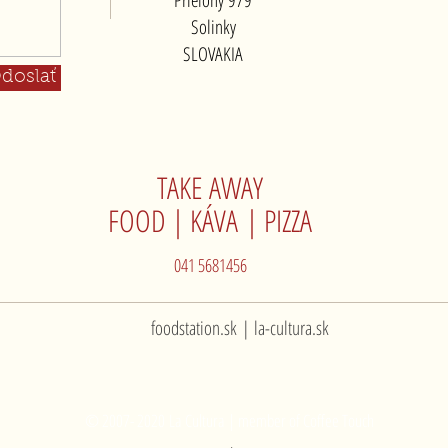
Prielohy 979
Solinky
SLOVAKIA
doslať
TAKE AWAY
FOOD | KÁVA | PIZZA
041 5681456
foodstation.sk
| la-cultura.sk
© 2007- 2020 La Cultura | member of
Coffee Touch