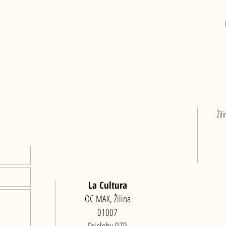
PO
Žil
La Cultura
OC MAX, Žilina
01007