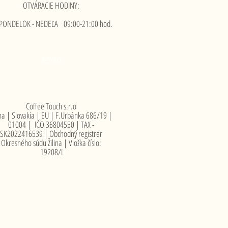
OTVÁRACIE HODINY:
NDELOK - NEDEĽA 09:00-21:00 hod.
ROYRO
Coffee Touch s.r.o
ina | Slovakia | EU | F.Urbánka 686/19 |
01004 | IČO 36804550 | TAX -
SK2022416539 | Obchodný registrer
Okresného súdu Žilina | Vložka číslo:
19208/L